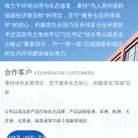
致力于环境治理与生态修复，秉持“为人类环境和
低碳经济做贡献”的理念，坚守“服务生态环境保
护”的初心，积极肩负全国乃至全球多元化环保技
术交流宣传之使命牢记习总书记“绿水青山就是金
山银山”重要指示，为“一带一路”沿线国家和地区
的生态环境建设做出努力。
企业在做大做强的同时，始终不忘回报社
合作客户
会，FH体育（中国）官方在线心怀兼济，再接再
/COOPERATIVE CUSTOMERS
厉，参与更多社会公益事业，传递“奉献、友爱、
秉持绿色发展理念，坚守服务生态初心，积极落实“双碳”目
互助、进步”的志愿服务精神。
标
经过数年的稳步发展，公司融合了国内外先
进的环保技术和装备，拥有丰富的实践经验、水
公司以高品质产品打响自主品牌，产品远销亚洲、非洲、欧洲、大
处理技术运用型人才组成的科研团队，形成了完
洋洲、北美洲、南美洲等70多个国家和地区。
善的设计、制造、工程服务体系，能够为不同行
FH体育（中国）官方