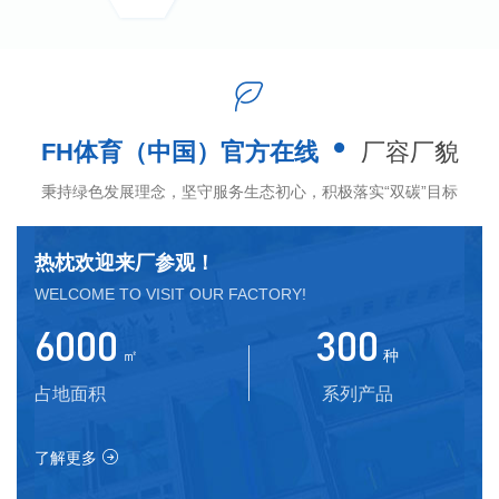
公司以高品质产品打响自主品牌，产品远销
亚洲、非洲、欧洲、大洋洲、北美洲、南美洲等
70多个国家和地区。
FH体育（中国）官方在线拥有“国家高新技术
FH体育（中国）官方在线
厂容厂貌
企业”、“国家科技型中小企业”、河南省“专精特
秉持绿色发展理念，坚守服务生态初心，积极落实“双碳”目标
新”中小企业、环保专业承包贰级资质、市政公用
工程承包贰级资质证书，并且通过了ISO9001、
热枕欢迎来厂参观！
ISO14001和ISO45001认证、知识产权贯标认证、
WELCOME TO VISIT OUR FACTORY!
中国贸促会出口商品品牌认证、CGS欧盟CE安全
6000
300
合格证书、俄罗斯EAC认证证书以及TUV德国莱
㎡
种
茵公司认证，2020年FH体育（中国）官方在线荣
占地面积
系列产品
获抗击新冠疫情全国先进民营企业，2021年被认
定为新乡市高盐化工FH体育工程技术研究中心，
了解更多
2022年荣获河南环保产业十大品牌、成立新乡市