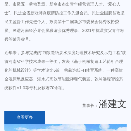
treatment projects, including papermaking, printing
星、市级五一劳动奖章、新乡市杰出青年经营管理人才、“爱心人
and dyeing, chemicals, chemical fibers, leather,
士”、民进全省新冠肺炎疫情防控工作先进会员、民进全国脱贫攻坚
民主监督工作先进个人、政协第十二届新乡市委员会优秀政协委
pharmaceuticals, food, and aquaculture.
员、民进河南经济界会员联谊会优秀理事、2021年抗洪救灾青年标
The company's main business includes general
兵等荣誉称号。
contracting for various industrial and municipal
wastewater and exhaust gas treatment projects, water
近年来，参与完成的“制浆造纸废水深度处理技术研究及示范工程”获
reuse, seawater desalination, treatment of black and
得河南省科学技术成果一等奖，发表《基于机械制造工艺简析合理
odorous water , smart environmental protection,
化的机械设计》等学术论文6篇，荣获造纸FH体育系统、一种高效
online monitoring, biological deodorization, VOCs
全混厌氧反应器、潜水式高效节能搅拌曝气装置、乾坤远程智控系
treatment, and the manufacturing of complete sets of
统软件V1.0等专利及软著70余项。
environmental protection equipment (such as sludge
潘建文
dehydrators, DAF machines, sludge scrapers,
董事长：
various flow agitators, submersible mixing aerators,
查看更多
mixed-flow agitating aerators, MBR integrated