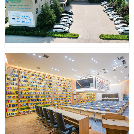
Qiankun Environmental Protection Joint Stock
Co., Ltd, is rooted in the Central Plains and
established in Xinxiang, bordering the Yellow River
to the south and the Taihang Mountains to the north.
Since its establishment, the company has been
committed to environmental governance and
ecological restoration with the aim of green
operations. Adhering to the philosophy of
"contributing to human environment and low-carbon
economy" and staying true to the original intention
of "serving ecological and environmental
protection," the company actively shoulders the
mission of promoting and disseminating diversified
environmental protection technologies nationwide