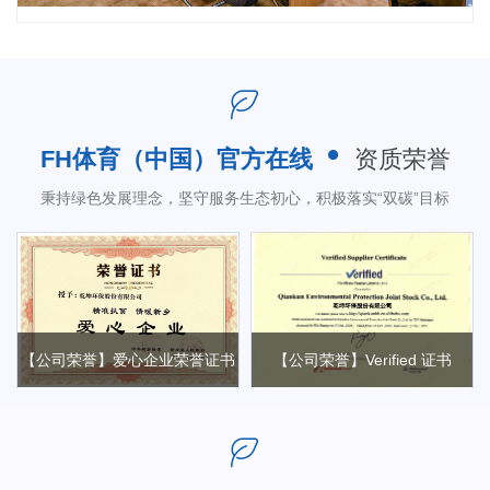
and even globally. Remembering General Secretary
Xi Jinping's important instruction that "lucid waters
and lush mountains are invaluable assets," the
company strives to contribute to the ecological and
environmental construction of countries and regions
FH体育（中国）官方在线
资质荣誉
along the Belt and Road.
秉持绿色发展理念，坚守服务生态初心，积极落实“双碳”目标
While growing stronger and larger, the company
has never forgotten to repay society. With a
compassionate heart and continued efforts, Qiankun
Environmental Protection actively participates in
more social welfare causes and promotes the spirit
产
【公司荣誉】爱心企业荣誉证书
【公司荣誉】Verified 证书
of volunteer service, namely "dedication, friendship,
mutual assistance, and progress."
After years of steady development, the company
has integrated advanced domestic and foreign