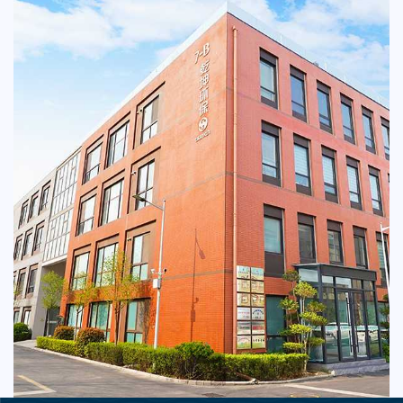
equipment, coarse and fine screens, biological
filters, disinfection equipment, ozone equipment,
various filtering equipment, dosing devices,
anaerobic towers, Fenton towers, spiral conveyors,
pulp extruding equipment, pulp and paper making
non-standard processing equipment, etc.).
With high-quality products, the company has
established its independent brand, and its products
are exported to over 70 countries and regions in
Asia, Africa, Europe, Oceania, North America, and
South America.
Qiankun Environmental Protection holds the
titles of "National High-tech Enterprise," "National
Technology-based SME," "Specialized and
Sophisticated" SME in Henan Province, as well as