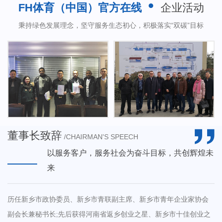
FH体育（中国）官方在线
企业活动
environmental protection technologies and
秉持绿色发展理念，坚守服务生态初心，积极落实“双碳”目标
equipment. With a wealth of practical experience
and a research team composed of professionals
skilled in water treatment technology, it has formed
a comprehensive design, manufacturing, and
engineering service system. The company is capable
of providing one-stop services for the treatment of
various types of wastewater, exhaust gas, and
董事长致辞
monitoring for customers in different industries. The
/CHAIRMAN'S SPEECH
company boasts numerous scientific and
以服务客户，服务社会为奋斗目标，共创辉煌未
technological achievements, computer software
来
copyrights, and over 70 patent certificates. It has
achieved more than 2,000 successful cases in
历任新乡市政协委员、新乡市青联副主席、新乡市青年企业家协会
various industrial wastewater and municipal sewage
副会长兼秘书长;先后获得河南省返乡创业之星、新乡市十佳创业之