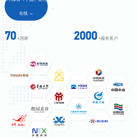
业的广大客户提供各种性质的废水、废气、监测
等治理一站式服务，公司拥有科技成果及计算机
在线 →
软著多项，专利证书七十余项；在造纸、印染、
化工、化纤、皮革、制药、食品、养殖等各类工
70
2000
+国家
+服务客户
业废水及市政生活污水处理工程有超过2000家以
上的业绩用户。
公司主营各类工业、市政废水废气的总承
包、中水回用、海水淡化、黑臭水体治理、智慧
环保、在线监测、生物除臭、VOCs治理、成套
环保设备的生产制造（污泥脱水机，气浮机，刮
吸泥机，各种推流搅拌器，潜水搅拌式曝气机，
推流搅拌式曝气机，MBR一体化设备，粗细格
栅，生物滤池，消毒设备，臭氧设备，各种过滤
设备，加药装置，厌氧塔，芬顿塔，螺旋输送设
备，挤浆设备，制浆造纸等非标加工设备）。