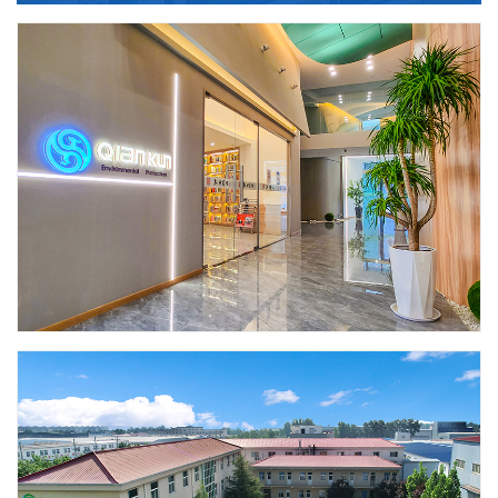
工业FH体育产业技术创新战略联盟。2023年成立
河南省机械工程学会会企工作站；2024年荣获中
国民营科技发展贡献奖、成立河南省博士后创新
实践基地。
“不忘初心，砥砺前行”在新时代的召唤下，我
们牢记习总书记“绿水青山就是金山银山”的重要
指示，为环境保护和低碳经济做出努力，朝着“具
有国际竞争力的多元化产业集团”和“打造基业长
青的百年企业”的宏伟愿景奋力前行。
民族复兴中国梦，生态文明新时代，历史赋
予我们新的使命，FH体育（中国）官方在线将审
时度势、凝心聚力，不断提升公司综合实力，为
保护人类绿色家园做出贡献。
Introduction to Qiankun Environmental
Protection Co., Ltd.