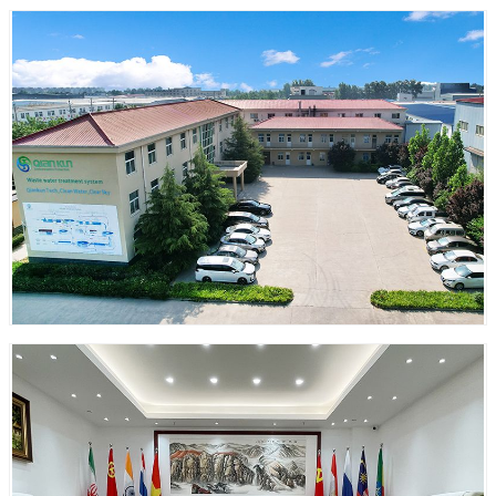
体育（中国）官方在线调研
人才建设工作
厂区外景