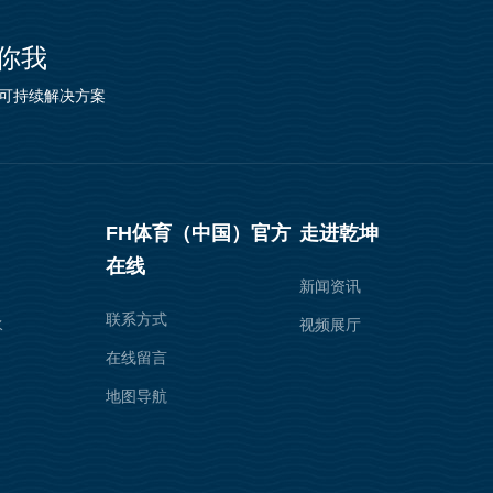
车间展示
你我
可持续解决方案
FH体育（中国）官方
走进乾坤
在线
新闻资讯
联系方式
水
视频展厅
在线留言
地图导航