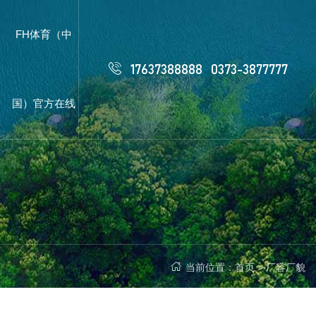
FH体育（中
17637388888 0373-3877777
国）官方在线
一阴一阳之谓道，卑高以陈既乾坤
一阴一阳之谓道，卑高以陈既乾坤
一阴一阳之谓道，卑高以陈既乾坤
一阴一阳之谓道，卑高以陈既乾坤
管家式售后服务体系，真正让你后顾无忧
QK-JY自动加药系统
电捕焦油器
QK-DAF 气浮澄清器
脉冲打磨处理器
为人类的环境保护和低碳经济做贡献
为人类的环境保护和低碳经济做贡献
为人类的环境保护和低碳经济做贡献
为人类的环境保护和低碳经济做贡献
确保产品稳定可靠性，不断提高市场竞争力
QK-WBG微孔曝气管
油烟净化器
QK-XL 旋流曝气
大型工业喷漆房
以绿色经营为宗旨，致力于环境治理与生态修复
以绿色经营为宗旨，致力于环境治理与生态修复
以绿色经营为宗旨，致力于环境治理与生态修复
以绿色经营为宗旨，致力于环境治理与生态修复
核心售后团队，提供7*24小时贴心服务
QK-WBP微孔曝气盘
环保型中 央除尘设备
QK-SQM 双曲面搅拌机
活性炭吸附装置
QK-NS带式浓缩压榨一体化
RTO-蓄热式热力焚化炉
QK-MBBR一体机
沸石转轮+RTO
过滤机
QK-MBR一体机
QK-XBG 斜板、斜管填料
当前位置：
首页
>
厂容厂貌
QK-YG带式污泥浓缩压榨一
QK-HG 行车式刮泥机
体化压干机