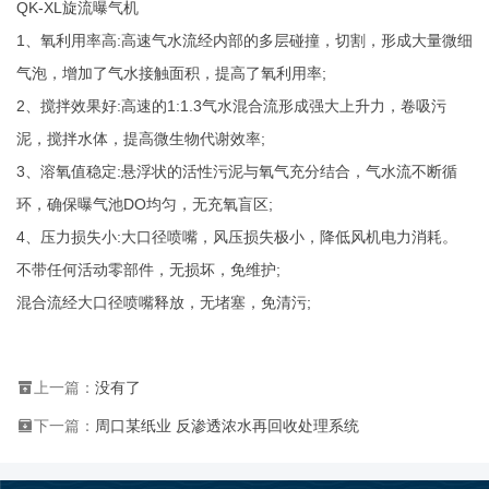
QK-XL旋流曝气机
1、氧利用率高:高速气水流经内部的多层碰撞，切割，形成大量微细
气泡，增加了气水接触面积，提高了氧利用率;
2、搅拌效果好:高速的1:1.3气水混合流形成强大上升力，卷吸污
泥，搅拌水体，提高微生物代谢效率;
3、溶氧值稳定:悬浮状的活性污泥与氧气充分结合，气水流不断循
环，确保曝气池DO均匀，无充氧盲区;
4、压力损失小:大口径喷嘴，风压损失极小，降低风机电力消耗。
不带任何活动零部件，无损坏，免维护;
混合流经大口径喷嘴释放，无堵塞，免清污;
上一篇：
没有了
下一篇：
周口某纸业 反渗透浓水再回收处理系统