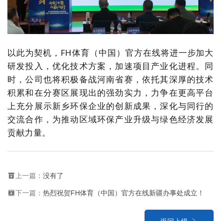
以此为契机，FH体育（中国）官方在线将进一步加大
研发投入，优化技术方案，加速项目产业化进程。同
时，公司也将积极备战河南省赛，
依托其深厚的技术
积累和在分赛区展现出的强劲实力
，力争在更高平台
上充分展示新乡环保企业的创新成果，深化与同行的
交流合作，为推动区域环保产业升级与绿色经济发展
贡献力量。
上一篇：
没有了
下一篇：
热烈祝贺FH体育（中国）官方在线新疆办事处成立！