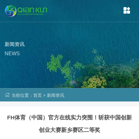
新闻资讯
NEWS
当前位置：
首页
>
新闻资讯
FH体育（中国）官方在线实力突围！斩获中国创新
创业大赛新乡赛区二等奖