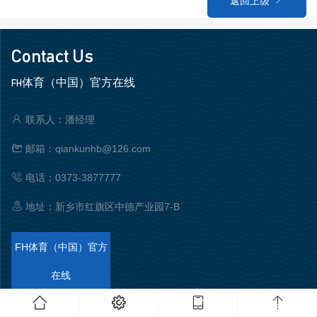
返回上级
Contact Us
FH体育（中国）官方在线
联系人：潘经理
邮箱：qiankunhb@126.com
电话：0373-3877777
地址：新乡市红旗区中德产业园7-B
FH体育（中国）官方
在线
FH手机平台
|
开云线上官网
|
开云官方网页版
|
FH体育（FHsports）
|