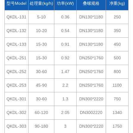
型号Model
处理量(kg/h)
功率(kW)
叠螺规格
净重(kg)
QKDL-131
5-10
0.36
DN130*1180
250
QKDL-132
10-20
0.54
DN130*1180
350
QKDL-133
15-30
0.91
DN130*1180
450
QKDL-251
15-30
0.92
DN250*1760
500
QKDL-252
30-60
1.47
DN250*1760
800
QKDL-253
45-90
2.2
DN250*1760
1100
QKDL-301
30-60
1.3
DN300*2220
750
QKDL-302
60-120
2.05
DN3002220
1340
QKDL-303
90-180
3
DN300*2220
1750