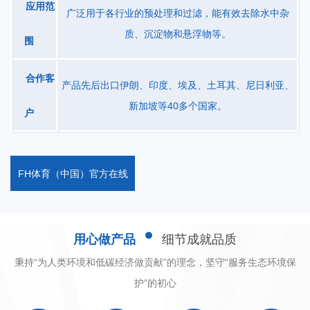
应用范
隙流出，同时设备依靠固定环也游动环之间的自清洗功能，清扫过
广泛用于各行业的预处理和过滤，能有效去除水中杂
滤间隙防止堵塞，泥饼经过脱水后在螺旋轴的推进作用下从卸料口
质、沉淀物和悬浮物等。
围
排出。技术参数型号Model处理量(kg/h)功率(kW)叠螺规格净重
(kg)QKDL-1315-100.36DN130*1180250QKDL-13210-
合作客
产品先后出口伊朗、印度、埃及、土耳其、尼日利亚、
200.54DN130*1180350QKDL-13315-
新加坡等40多个国家。
户
300.91DN130*1180450QKDL-25115-
300.92DN250*1760500QKDL-25230-
601.47DN250*1760800QKDL-25345-
FH体育（中国）官方在线
902.2DN250*17601100QKDL-30130-
601.3DN300*2220750QKDL-30260-
1202.05DN30022201340QKDL-30390-
用心做产品
细节成就品质
1803DN300*22201750QKDL-304120-
2403.75DN300*22202150QKDL-35150-
秉持“为人类环境和低碳经济做贡献”的理念，坚守“服务生态环境保
1001.85DN350*24801150QKDL-352100-
护”的初心
2002.95DN350*24801950QKDL-353150-