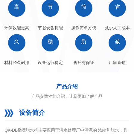
3004.4DN350*24802800QKDL-
高
节
简
省
354200~4005.9DN350*24803700QKDL-40180-
1603DN400*31002050QKDL-402160-
环保效能更高
节省设备耗能
操作简单方便
减少人工成本
3204.5DN400*31003850QKDL-403240-
久
稳
质
诚
4807.5DN400*31005400QKDL-404320-6409DN400*31007000
材料经久耐用
设备运行稳定
售后有保证
厂家直销
产品介绍
产品参数性能介绍，让您更加了解产品
设备简介
QK-DL叠螺脱水机主要应用于污水处理厂中污泥的 浓缩和脱水，具