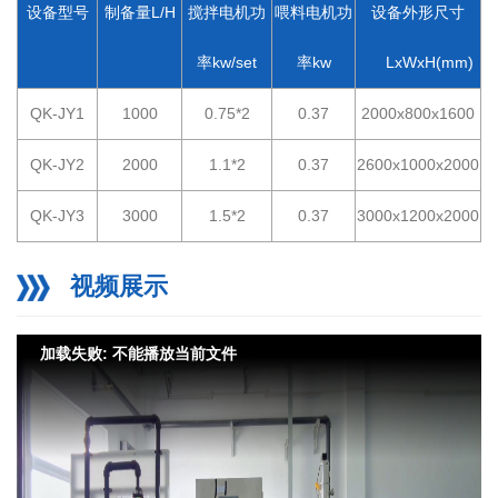
设备型号
制备量L/H
搅拌电机功
喂料电机功
设备外形尺寸
率kw/set
率kw
LxWxH(mm)
QK-JY1
1000
0.75*2
0.37
2000x800x1600
QK-JY2
2000
1.1*2
0.37
2600x1000x2000
QK-JY3
3000
1.5*2
0.37
3000x1200x2000
视频展示
加载失败: 不能播放当前文件