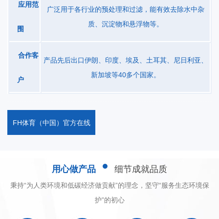
应用范
制，投料均匀、分散、精准；采用三槽溢流式溶液操作系统，使设
广泛用于各行业的预处理和过滤，能有效去除水中杂
备结构简单、体积小、安装方便；在规定的生产量及连续投液条件
质、沉淀物和悬浮物等。
围
下，所配制溶液的熟化时间在1小时左右，其配制的浓度为0.1%-
-0.3%；系统稳定可靠，有故障时相关设备会自动按要求停止，同时
合作客
产品先后出口伊朗、印度、埃及、土耳其、尼日利亚、
发出声光警报。技术参数设备型号制备量L/H搅拌电机功率kw/set喂
新加坡等40多个国家。
户
料电机功率kw设备外形尺寸 LxWxH(mm)QK-
JY110000.75*20.372000x800x1600QK-
JY220001.1*20.372600x1000x2000QK-
FH体育（中国）官方在线
JY330001.5*20.373000x1200x2000
用心做产品
细节成就品质
秉持“为人类环境和低碳经济做贡献”的理念，坚守“服务生态环境保
护”的初心