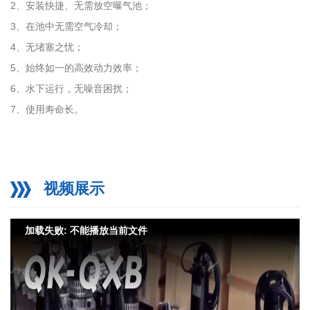
2、安装快捷、无需放空曝气池；
3、在池中无需空气冷却；
4、无堵塞之忧；
5、始终如一的高效动力效率；
6、水下运行，无噪音困扰；
7、使用寿命长。
视频展示
加载失败: 不能播放当前文件