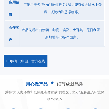
应用范
下呈波浪型曲线辐射，定子通道能够保证水气混合液在不同形状结
广泛用于各行业的预处理和过滤，能有效去除水中杂
构设计的曝气池中均匀分布，同时转子产生的强大紊流保证了理想
质、沉淀物和悬浮物等。
围
的传氧效果，不断推动池内水、气和活性污泥的高效混合，从而达
到满意的去污效果。由于运行时因产生负压引发的自吸作用，设备
合作客
产品先后出口伊朗、印度、埃及、土耳其、尼日利亚、
对鼓风机的供气压力要求降低，通常可与水深相等，较之传统设备
新加坡等40多个国家。
户
动力消耗明显降低。技术参数型号QK-QB1.5QK-QB3QK-QB5.5QK-
QB7.5QK-QB11QK-QB15QK-QB22功率(Kw)1.515805.57.5111522
设备高度(mm)1350142019702100226024002500设备直径
FH体育（中国）官方在线
(m)12003-2017201720227022702610水深 (m)3-202203-203-
203-203-203-20进气量m3/h150-663004806007501300水深5米时
充氧量-451580-90~144~180-225-390辐射直径
用心做产品
细节成就品质
m1.514205.512151823设备特点1、稳定的α值；2、安装快捷、无
需放空曝气池； 3、在池中无需空气冷却；4、无堵塞之忧；5、始
秉持“为人类环境和低碳经济做贡献”的理念，坚守“服务生态环境保
终如一的高效动力效率；6、水下运行，无噪音困扰；7、使用寿命
护”的初心
长。