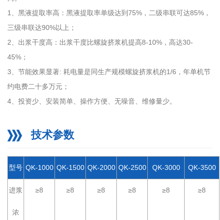
1、黑液提取率高：黑液提取率单级达到75%，二级串联可达85%，
三级串联达90%以上；
2、出浆干度高：出浆干度比螺旋挤浆机提高8-10%，高达30-
45%；
3、节能效果显著: 耗电量是同生产规模螺旋挤浆机的1/6，年单机节
约电费二十多万元；
4、投资少、安装简单、操作方便、无噪音、维修量少。
技术参数
型号
QK-1000
QK-1500
QK-2000
QK-2500
QK-3000
QK-3500
进浆
≥8
≥8
≥8
≥8
≥8
≥8
浓