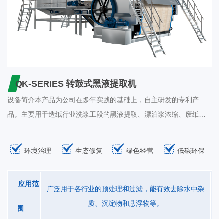
QK-SERIES 转鼓式黑液提取机
设备简介本产品为公司在多年实践的基础上，自主研发的专利产
品。主要用于造纸行业洗浆工段的黑液提取、漂泊浆浓缩、废纸热
分散前的提 浓。化纤浆粕行业的黑液提取、洗涤、浓缩、印染等行
业的固液分离。 1、黑液提取率高：黑液提取率单级达到75%，二级
环境治理
生态修复
绿色经营
低碳环保
串联可达85%，三级串联达90%以上； 2、出浆干度高：出浆干度比
螺旋挤浆机提高8-10%，高达30-45%； 3、节能效果显著: 耗电量是
应用范
同生产规模螺旋挤浆机的1/6，年单机节约电费二十多万元； 4、投
广泛用于各行业的预处理和过滤，能有效去除水中杂
资少、安装简单、操作方便、无噪音、维修量少。技术参数型号QK-
质、沉淀物和悬浮物等。
围
1000QK-1500QK-2000QK-2500QK-3000QK-3500进浆浓