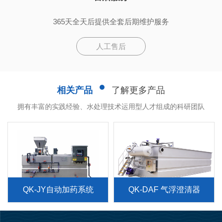
365天全天后提供全套后期维护服务
人工售后
相关产品
了解更多产品
拥有丰富的实践经验、水处理技术运用型人才组成的科研团队
能搅
QK-TB-推流搅拌式曝气机
QK-JY自动加药系统