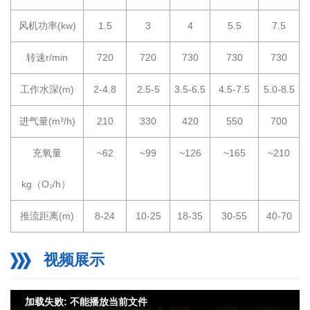
风机功率(kw)
1.5
3
4
5.5
7.5
转速r/min
720
720
730
730
730
工作水深(m)
2-4.8
2.5-5
3.5-6.5
4.5-7.5
5.0-8.5
进气量(m³/h)
210
330
420
550
700
充氧量
~62
~99
~126
~165
~210
kg（O₂/h）
推流距离(m)
8-24
10-25
18-35
30-55
40-70
视频展示
加载失败: 不能播放当前文件