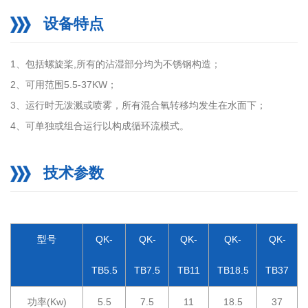
设备特点
1、包括螺旋桨,所有的沾湿部分均为不锈钢构造；
2、可用范围5.5-37KW；
3、运行时无泼溅或喷雾，所有混合氧转移均发生在水面下；
4、可单独或组合运行以构成循环流模式。
技术参数
型号
QK-
QK-
QK-
QK-
QK-
TB5.5
TB7.5
TB11
TB18.5
TB37
功率(Kw)
5.5
7.5
11
18.5
37