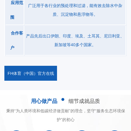
应用范
处理厂等，另外还可应用于氧化沟、氧化塘曝气系统的更新改造，
广泛用于各行业的预处理和过滤，能有效去除水中杂
由于其多功能性与灵活性，此产品自上市以来，得到广泛应用。工
质、沉淀物和悬浮物等。
围
作原理电动机带动螺旋桨旋转，高压旋涡气泵使得空气通过进气管
进入空气进孔达到螺旋桨，使得其水混合造成微小气泡，汽水混合
合作客
产品先后出口伊朗、印度、埃及、土耳其、尼日利亚、
物水平、竖直方向离开螺旋桨，达到有效混合和向水中曝气。设备
新加坡等40多个国家。
户
特点1、包括螺旋桨,所有的沾湿部分均为不锈钢构造；2、可用范围
5.5-37KW；3、运行时无泼溅或喷雾，所有混合氧转移均发生在水
面下；4、可单独或组合运行以构成循环流模式。技术参数型号QK-
FH体育（中国）官方在线
TB5.5QK-TB7.5QK-TB11QK-TB18.5QK-TB37功率
(Kw)5.57.51118.537风机功率(kw)1.5345.57.5转速
r/min720720730730730工作水深(m)2-4.82.5-53.5-6.54.5-7.55.0-
用心做产品
细节成就品质
8.5进气量(m³/h)210330420550700充氧量
kg（O₂/h） ~62~99~126~165~210推流距离(m)8-2410-2518-
秉持“为人类环境和低碳经济做贡献”的理念，坚守“服务生态环境保
3530-5540-70
护”的初心