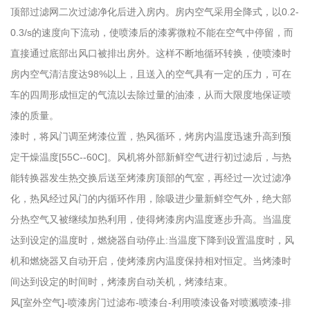
顶部过滤网二次过滤净化后进入房内。房内空气采用全降式，以0.2-
0.3/s的速度向下流动，使喷漆后的漆雾微粒不能在空气中停留，而
直接通过底部出风口被排出房外。这样不断地循环转换，使喷漆时
房内空气清洁度达98%以上，且送入的空气具有一定的压力，可在
车的四周形成恒定的气流以去除过量的油漆，从而大限度地保证喷
漆的质量。
漆时，将风门调至烤漆位置，热风循环，烤房内温度迅速升高到预
定干燥温度[55C--60C]。风机将外部新鲜空气进行初过滤后，与热
能转换器发生热交换后送至烤漆房顶部的气室，再经过一次过滤净
化，热风经过风门的内循环作用，除吸进少量新鲜空气外，绝大部
分热空气又被继续加热利用，使得烤漆房内温度逐步升高。当温度
达到设定的温度时，燃烧器自动停止:当温度下降到设置温度时，风
机和燃烧器又自动开启，使烤漆房内温度保持相对恒定。当烤漆时
间达到设定的时间时，烤漆房自动关机，烤漆结束。
风[室外空气]-喷漆房门过滤布-喷漆台-利用喷漆设备对喷溅喷漆-排