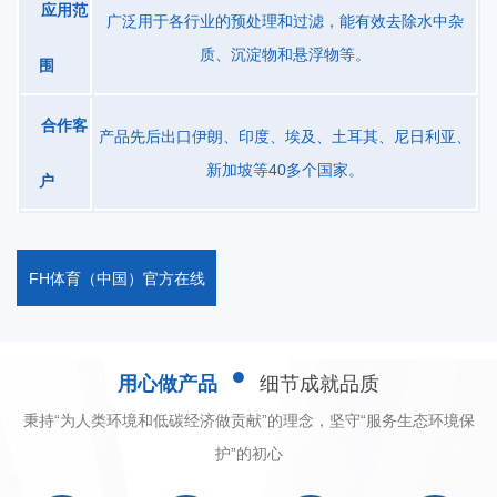
应用范
限度地保证喷漆的质量。漆时，将风门调至烤漆位置，热风循环，
广泛用于各行业的预处理和过滤，能有效去除水中杂
烤房内温度迅速升高到预定干燥温度[55C--60C]。风机将外部新鲜
质、沉淀物和悬浮物等。
围
空气进行初过滤后，与热能转换器发生热交换后送至烤漆房顶部的
气室，再经过一次过滤净化，热风经过风门的内循环作用，除吸进
合作客
产品先后出口伊朗、印度、埃及、土耳其、尼日利亚、
少量新鲜空气外，绝大部分热空气又被继续加热利用，使得烤漆房
新加坡等40多个国家。
户
内温度逐步升高。当温度达到设定的温度时，燃烧器自动停止:当温
度下降到设置温度时，风机和燃烧器又自动开启，使烤漆房内温度
保持相对恒定。当烤漆时间达到设定的时间时，烤漆房自动关机，
FH体育（中国）官方在线
烤漆结束。风[室外空气]-喷漆房门过滤布-喷漆台-利用喷漆设备对喷
溅喷漆-排风扇[排出产生的漆雾]这种喷漆房的弱点还是存在1.过滤布
容易划伤，灰尘容易进入2.易将室外不洁净的空气进入3.不环保，浪
用心做产品
细节成就品质
费油漆
秉持“为人类环境和低碳经济做贡献”的理念，坚守“服务生态环境保
护”的初心