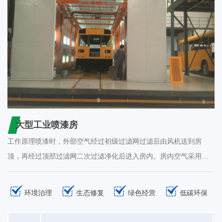
大型工业喷漆房
工作原理喷漆时，外部空气经过初级过滤网过滤后由风机送到房
顶，再经过顶部过滤网二次过滤净化后进入房内。房内空气采用全
降式，以0.2-0.3/s的速度向下流动，使喷漆后的漆雾微粒不能在空
气中停留，而直接通过底部出风口被排出房外。这样不断地循环转
环境治理
生态修复
绿色经营
低碳环保
换，使喷漆时房内空气清洁度达98%以上，且送入的空气具有一定
的压力，可在车的四周形成恒定的气流以去除过量的油漆，从而大