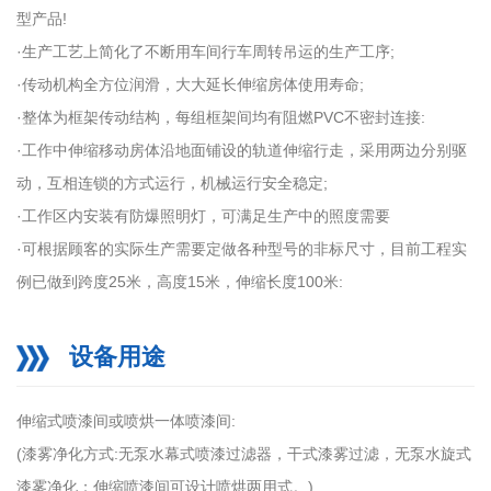
型产品!
·生产工艺上简化了不断用车间行车周转吊运的生产工序;
·传动机构全方位润滑，大大延长伸缩房体使用寿命;
·整体为框架传动结构，每组框架间均有阻燃PVC不密封连接:
·工作中伸缩移动房体沿地面铺设的轨道伸缩行走，采用两边分别驱
动，互相连锁的方式运行，机械运行安全稳定;
·工作区内安装有防爆照明灯，可满足生产中的照度需要
·可根据顾客的实际生产需要定做各种型号的非标尺寸，目前工程实
例已做到跨度25米，高度15米，伸缩长度100米:
设备用途
伸缩式喷漆间或喷烘一体喷漆间:
(漆雾净化方式:无泵水幕式喷漆过滤器，干式漆雾过滤，无泵水旋式
漆雾净化；伸缩喷漆间可设计喷烘两用式。)