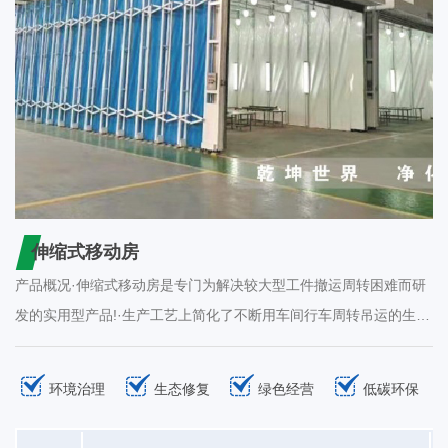
伸缩式移动房
产品概况·伸缩式移动房是专门为解决较大型工件撤运周转困难而研
发的实用型产品!·生产工艺上简化了不断用车间行车周转吊运的生产
工序;·传动机构全方位润滑，大大延长伸缩房体使用寿命;·整体为框
架传动结构，每组框架间均有阻燃PVC不密封连接:·工作中伸缩移动
环境治理
生态修复
绿色经营
低碳环保
房体沿地面铺设的轨道伸缩行走，采用两边分别驱动，互相连锁的
方式运行，机械运行安全稳定;·工作区内安装有防爆照明灯，可满足