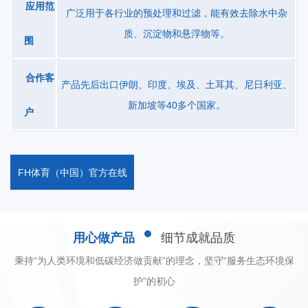
应用范
生产中的照度需要·可根据顾客的实际生产需要定做各种型号的非标
广泛用于各行业的预处理和过滤，能有效去除水中杂
尺寸，目前工程实例已做到跨度25米，高度15米，伸缩长度100米:
质、沉淀物和悬浮物等。
围
设备用途伸缩式喷漆间或喷烘一体喷漆间:(漆雾净化方式:无泵水幕
式喷漆过滤器，干式漆雾过滤，无泵水旋式漆雾净化；伸缩喷漆间
合作客
产品先后出口伊朗、印度、埃及、土耳其、尼日利亚、
可设计喷烘两用式。)伸缩式喷砂房洁净工作间探伤室室外防雨棚室
新加坡等40多个国家。
户
外仓库打磨房防尘过度通道
FH体育（中国）官方在线
用心做产品
细节成就品质
秉持“为人类环境和低碳经济做贡献”的理念，坚守“服务生态环境保
护”的初心