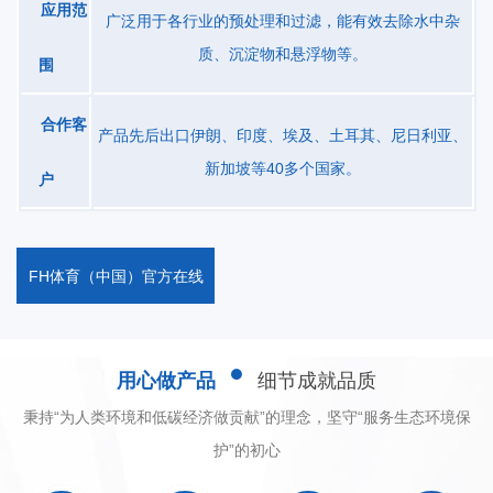
应用范
（约占处理风量的85% 95%)排放到大气中，一小部分废气（约占处
广泛用于各行业的预处理和过滤，能有效去除水中杂
理风量的5%~15%)对转轮冷却区降温后经換热器被加热到180
质、沉淀物和悬浮物等。
围
220℃的脫附温度后，流入脱附区，脫附区有机物从吸附剂一沸石上
脫离到加热的气流中，转轮得以再生，脫附后的高浓度VOCs被送入
合作客
产品先后出口伊朗、印度、埃及、土耳其、尼日利亚、
CO催化燃烧。脱附产生的浓缩废气在进入催化床层之前，与高温烟
新加坡等40多个国家。
户
气首先在換热器单元进行換热，预热脱附废气并进入催化床。脫附
气体在催化床内升至300℃,进行催化氧化反应，有机成分被氧化成
无毒无害的CO2和H2O,并放出热量。形成的烟气（＜650℃)在排出
FH体育（中国）官方在线
时与进气进行換热后，达标排放。
用心做产品
细节成就品质
秉持“为人类环境和低碳经济做贡献”的理念，坚守“服务生态环境保
护”的初心