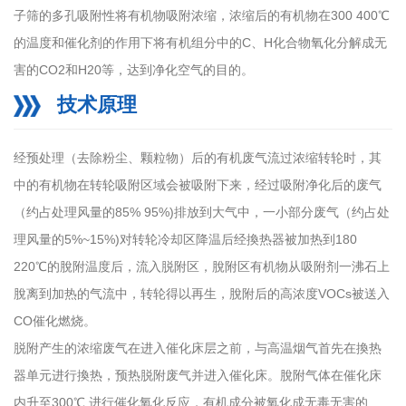
子筛的多孔吸附性将有机物吸附浓缩，浓缩后的有机物在300 400℃
的温度和催化剂的作用下将有机组分中的C、H化合物氧化分解成无
害的CO2和H20等，达到净化空气的目的。
技术原理
经预处理（去除粉尘、颗粒物）后的有机废气流过浓缩转轮时，其
中的有机物在转轮吸附区域会被吸附下来，经过吸附净化后的废气
（约占处理风量的85% 95%)排放到大气中，一小部分废气（约占处
理风量的5%~15%)对转轮冷却区降温后经換热器被加热到180
220℃的脫附温度后，流入脱附区，脫附区有机物从吸附剂一沸石上
脫离到加热的气流中，转轮得以再生，脫附后的高浓度VOCs被送入
CO催化燃烧。
脱附产生的浓缩废气在进入催化床层之前，与高温烟气首先在換热
器单元进行換热，预热脱附废气并进入催化床。脫附气体在催化床
内升至300℃,进行催化氧化反应，有机成分被氧化成无毒无害的