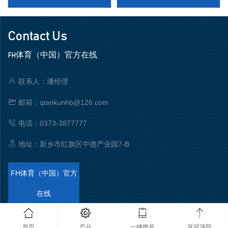
Contact Us
FH体育（中国）官方在线
联系人：潘经理
邮箱：qiankunhb@126.com
电话：0373-3877777
地址：新乡市红旗区中德产业园7-B
FH体育（中国）官方
在线
FH手机平台
|
开云线上官网
|
开云官方网页版
|
FH体育（FHsports）
|
首页
产品
一键拨号
返回顶部