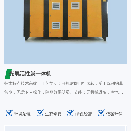
光氧活性炭一体机
技术特点技术高端，工艺简洁：开机后即自行运转，受工况制约非
常少，无需专人操作，除臭效果明显。节能：无机械设备，空气阻
力小，耗电量约为0. 003kw/㎡'废气。适应工况范围宽：设备启动、
停止十分迅速，随用随开，－50℃至＋50℃的环境温度仍可正常运
环境治理
生态修复
绿色经营
低碳环保
转。结构简单：只需用电，操作极为简单。无机械设备：故障率
低，维修容易。应用范围制药、印染、制造、化工、化纤等行业在