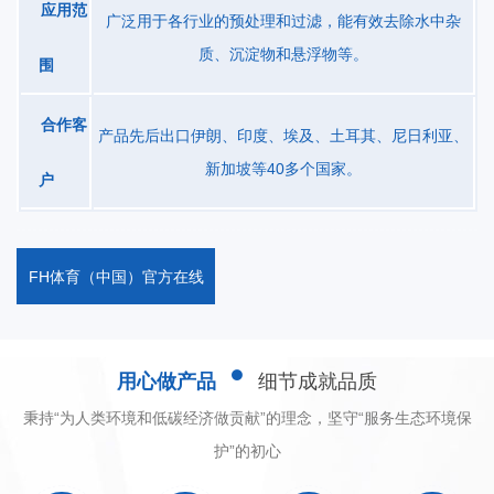
应用范
运作过程中会产生大量挥发性有机物（VOCs),传统的处理方法如吸
广泛用于各行业的预处理和过滤，能有效去除水中杂
收、吸附、冷凝和燃烧法等，对于低浓度的VOCs很难实现，而光催
质、沉淀物和悬浮物等。
围
化降解又存在催化剂容易失活的问题，利用低温等离子体处理VOCs
可以不受上诉条件的制约，具有潜在的优势。低温等离子废气处理
合作客
产品先后出口伊朗、印度、埃及、土耳其、尼日利亚、
设备已经广泛的应用于环境保护、包装、纺织、塑料制品、汽车制
新加坡等40多个国家。
户
造、电子设备制造、家电制造、计算机制造、收集制造、生物材
料、卫生材料。医疗器皿、杀菌消毒、环保设备、石油天然气管
道、供暖管道、半导体、航空航天等行业中。
FH体育（中国）官方在线
用心做产品
细节成就品质
秉持“为人类环境和低碳经济做贡献”的理念，坚守“服务生态环境保
护”的初心