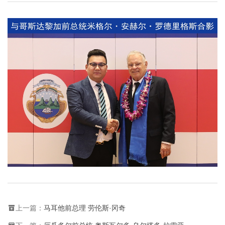
上一篇：
马耳他前总理 劳伦斯·冈奇