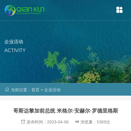
企业活动
ACTIVITY
当前位置：
首页
>
企业活动
哥斯达黎加前总统 米格尔·安赫尔·罗德里格斯
发布时间：2023-04-06
浏览量：5369次