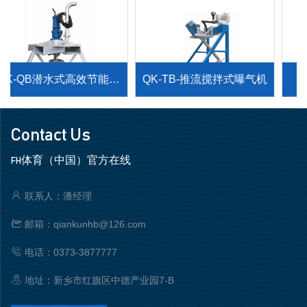
QK-QB潜水式高效节能搅
QK-TB-推流搅拌式曝气机
拌曝气机
Contact Us
FH体育（中国）官方在线
联系人：潘经理
邮箱：qiankunhb@126.com
电话：0373-3877777
地址：新乡市红旗区中德产业园7-B