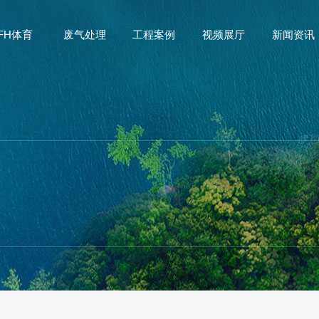
FH体育
废气处理
工程案例
视频展厅
新闻资讯
FH体育
废气处理
/WASTE WATER
/WASTE GAS
关于我们
工程案例
视频展厅
新闻资讯
/ABOUT US
/CASES
/MOVIES
/NEWS
FH体育（中国）官方在线
/CONTACT US
QK-QB潜水式高效节能搅拌
喷淋洗涤塔
QK-TB-推流搅拌式曝气机
催化燃烧装置
公司简介
印染废水
旋流曝气机
FH体育（中国）官方在
企业活动
化工高难废水
周口某纸业 反渗透浓水
热烈祝贺FH体育（中
曝气机
QK-SERIES 转鼓式黑液提取
焊烟吸尘臂
QK-QXB小型潜水曝气机
焊烟净化器
联系方式
在线留言
线实力突围！斩获中国创新
再回收处理系统
国）官方在线新疆办事处成
董事长致辞
食品废水
气浮澄清器
欢迎团省委、团市委领导
厂容厂貌
化纤废水
九多肉多
新乡市政协人资环委功能
机
QK-QSB潜水射流曝气机
伸缩式移动房
QK-ZGX 周边传动刮吸泥机
无尘喷漆房系列
地图导航
QK-UASB厌氧反应器
多元复合等离子光催化废气
QK-GS格珊除污机
光氧活性炭一体机
创业大赛新乡赛区二等奖
立！
莅临FH体育（中国）官方在
型党支部在FH体育（中国）
资质荣誉
造纸废水
7月2日首创安装
欢迎省环保产业协会焦飞
合作客户
日处理2000立方绿色纤
深化产学研融合｜红旗区
处理设备
垃圾渗滤液处理
沸石转轮+RCO
QK-FT改良型芬顿氧化系统
环保型中 央除尘设备
线调研考察
官方在线开展专题学习活动
会长一行莅临调研！
维EPC项目
委常委、组织部部长万鹏，
QK-ZHTL组合填料
QK-DL叠螺脱水机
区人社局局长许娟一行赴FH