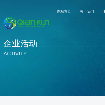
网站首页
关于我们
企业活动
ACTIVITY