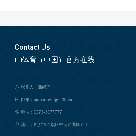
到访FH体育（中国）官方在线人资环
将，从众多项目中脱颖而出，荣膺新乡
的特色活动与工作。2020 年，团支部
委“委员之家”，围绕专委会功能型党支
分赛区二等奖。 此次获奖，既是对公司
组建志愿服务队，积极开展夏日送清
部建设情况，一体推进“学查改”开展调
参赛全程所展现出的过硬技术实力与创
凉、关爱老人、青年读书会等活动；同
研，深入了解FH体育（中国）官方在
新理念的充分认可，也是团队持续奋斗
年 12 月，企业凭借在抗疫中的突出表
线在政协委员之家建设、党支部建设及
的成果。以此为契机，FH体育（中
Contact Us
现，被授予 “抗击新冠肺疫情先进民营
政协委员履职方面的工作成果。市政协
国）官方在线将进一步加大研发投入，
企业” 称号。2021 年 1 月，团支部被
委员、民进省直第二支部副主委、FH
FH体育（中国）官方在线
优化技术方案，加速项目产业化进程。
共青团红旗区委评为红旗区五四红旗团
体育董事长潘建文向王新军主席详细汇
同时，公司也将积极备战河南省赛，依
(总) 支部；在 2020 - 2021 年间，团支
报了相关情况。FH体育自2014年成立
托其深厚的技术积累和在分赛区展现出
部积极组织向新乡市教育局、共青团新
以来，一直致力于工业、市政废水废气
的强劲实力，力争在更高平台上充分展
联系人：潘经理
乡市委等众多组织及学校捐赠物资，累
的总承包、中水回用、海水淡化、智慧
示新乡环保企业的创新成果，深化与同
邮箱：qiankunhb@126.com
计金额达百万余元。2022 年 6 月，企
环保、在线监测以及成套环保装备的生
行的交流合作，为推动区域环保产业升
业被感恩文化促进会评为 “河南省感恩
产制造等领域，能够为不同行业的广大
电话：0373-3877777
级与绿色经济发展贡献力量。
文化示范单位” 。2023 年 4 月，团支
客户提供各种性质的废水、废气、监测
地址：新乡市红旗区中德产业园7-B
部联合公司党员筹建成立FH体育党支
等治理一站式服务，经过10余年的稳步
部，进一步强化组织建设。2024年4