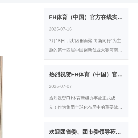
FH体育（中国）官方在线实力突围！斩获中国创新创业大赛新乡赛区二等奖
2025-07-16
7月15日，以“因创而聚 向新同行”为主
题的第十四届中国创新创业大赛河南赛
区暨第十七届河南省创新创业大赛新乡
分赛区决赛，在新乡大学科技园落下帷
热烈祝贺FH体育（中国）官方在线新疆办事处成立！
幕。大赛由河南省科学技术厅、新乡市
2025-07-07
人民政府指导，新乡市科学技术局、红
旗区人民政府主办。作为新乡规格的赛
热烈祝贺FH体育新疆办事处正式成
事之一，本次大赛围绕发展高科技、实
立！作为集团全球化布局中的重要战略
现产业化、加快形成新质生产力展开，
锚点，这里不仅是深耕区域市场的前沿
通过推动“四链”深度融合，搭建起多向
阵地，更是链接国内外资源、践行绿色
欢迎团省委、团市委领导莅临FH体育（中国）官方在线调研考察
对接交流的优质平台。现场，新乡市科
发展理念的关键枢纽。诚邀各位领导、