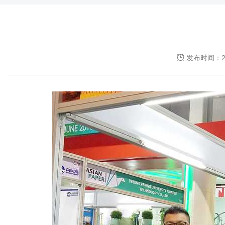
发布时间：20