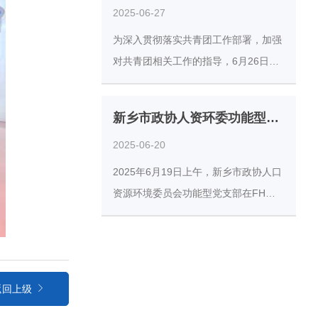
技局副局长张扬指出，当前的新乡正
2025-06-27
同仁莅临指导，于品茗论道间共探行业
以“创新引-领、教育强市、人才兴市”战
趋势，在深度交流中凝聚合作共识。期
为深入贯彻落实共青团工作部署，加强
略为指引，加速构建“政、产、学、
待与各方携手，以开疆拓土的魄力穿越
对共青团相关工作的指导，6月26日，
研、用、金”六位一体的创新生态。据
机遇与挑战，以协同共赢的智慧冲刺全
团省委、团市委领导一行莅临FH体育
了解，此次评审团由创投专家和技术专
球业绩新高峰，让FH体育（中国）官
（中国）官方在线调研考察，乾坤负责
家共同组成，采用“6+3+1”的赛制时间
新乡市政协人资环委功能型党支部在FH体育（中国）官方在线开展专题学习活动
方在线的品牌力量在更广阔的舞台绽放
人全程陪同调研。调研伊始，团省委、
进行路演，“现场答辩、当场亮分”确保
光芒！
2025-06-20
团市委领导实地走访了FH体育（中
了结果的公平、公正、公开。此次决赛
国）官方在线的研发中心、环保超市及
2025年6月19日上午，新乡市政协人口
现场向创投机构等观众开放，并通过有
企业文化馆。在参观过程中，FH体育
资源环境委员会功能型党支部在FH体
关网络平台进行直播，让更多人能够实
（中国）官方在线负责人围绕组织建
育举办“学习贯彻中-央八项规定精神”专
时关注赛事进程，感受创新创业的热烈
设、思想引-领、品牌活动打造、青年
题学习活动。市政协主席、党组书记王
氛围。在决赛的激烈比拼中，FH体育
人才培育等方面，向调研组汇报了企业
新军出席并讲授专题党课，市政协副主
（中国）官方在线凭借其在环保领域深
团支部工作的开展情况。近年来，FH
席申乐民主持活动，人资环委全体委员
厚的技术积累、显著的创新突破以及竞
返回上级
体育（中国）官方在线团支部组织聚焦
参加学习。活动伊始，王新军主席一行
争力的可持续商业模式，一路过关斩
企业发展需求，开展了一系列富有成效