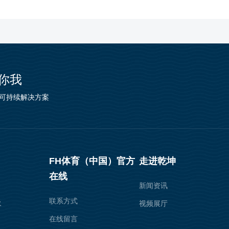
你我
可持续解决方案
FH体育（中国）官方
走进乾坤
在线
新闻资讯
联系方式
水
视频展厅
在线留言