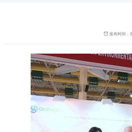
发布时间：20